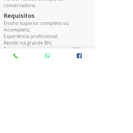
conservadora.
Requisitos
Ensino superior completo ou
incompleto;
Experiência profissional;
Residir na grande BH;
Bom conhecimento no pacote Office.
Concorra a esta Vaga
Para concorrer a esta vaga, você
deverá enviar seu currículo para
curriculos@centrolimp.com.br
com o
Assunto:
CONSULTOR COMERCIAL
Ou entregar em nossa Sede, Av.
Amazonas 2667 - Gutierrez - BH/MG