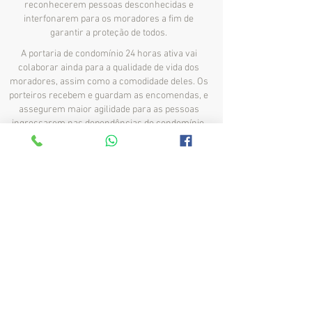
reconhecerem pessoas desconhecidas e
interfonarem para os moradores a fim de
garantir a proteção de todos.
A portaria de condomínio 24 horas ativa vai
colaborar ainda para a qualidade de vida dos
moradores, assim como a comodidade deles. Os
porteiros recebem e guardam as encomendas, e
assegurem maior agilidade para as pessoas
ingressarem nas dependências do condomínio,
evitando que fiquem expostas a riscos e
imprevistos.
Portaria 24h em Área
de Mineração