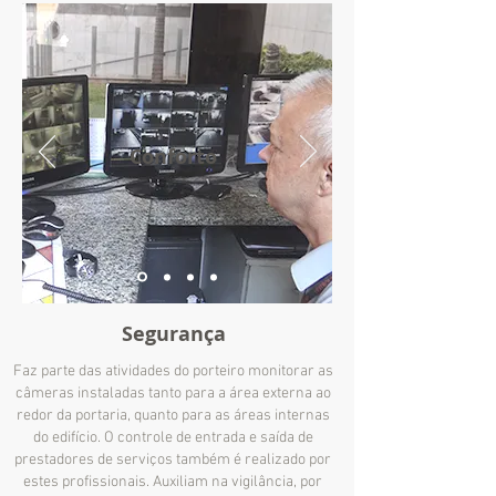
Conforto
Segurança
Faz parte das atividades do porteiro monitorar as
câmeras instaladas tanto para a área externa ao
redor da portaria, quanto para as áreas internas
do edifício. O controle de entrada e saída de
prestadores de serviços também é realizado por
estes profissionais. Auxiliam na vigilância, por