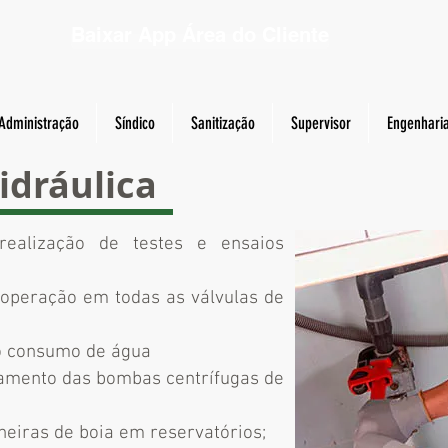
Baixar App Área do Cliente
Administração
Síndico
Sanitização
Supervisor
Engenhari
dráulica
realização de testes e ensaios
 operação em todas as válvulas de
o consumo de água
onamento das bombas centrífugas de
neiras de boia em reservatórios;