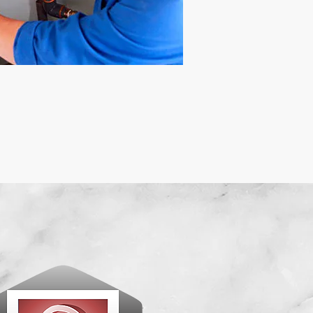
 mensagem
o
p Grupo
limp
is sobre