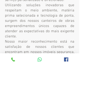
serviço personalizado e direcionado.
Utilizando soluções inovadoras que
respeitam o meio ambiente, matéria
prima selecionada e tecnologia de ponta,
surgem dos nossos canteiros de obras
empreendimentos únicos capazes de
atender as expectativas do mais exigente
cliente.
Nosso maior reconhecimento está na
satisfação de nossos clientes que
encontram em nossos imóveis segurança,
qualidade e conforto, seja na incorporação
para Condomínios Comerciais ou
Residenciais, Galpôes ou Centros
Industriais.