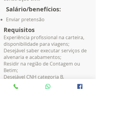
Salário/benefícios:
Enviar pretensão
Requisitos
Experiência profissional na carteira,
disponibilidade para viagens;
Desejável saber executar serviços de
alvenaria e acabamentos;
Residir na região de Contagem ou
Betim;
Desejável CNH categoria B.
Local
Contagem/MG
Concorra a esta Vaga
Para concorrer a esta vaga, você
deverá enviar seu currículo para