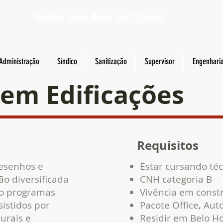
Baixar App Área do Cliente
Administração
Síndico
Sanitização
Supervisor
Engenhari
 em Edificações
Requisitos
desenhos e
Estar cursando téc
ão diversificada
CNH categoria B
do programas
Vivência em constr
sistidos por
Pacote Office, Aut
urais e
Residir em Belo Ho